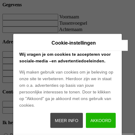
Gegevens
Voornaam
Tussenvoegsel
Achternaam
Adres
Cookie-instellingen
Straatnaam
Wij vragen je om cookies te accepteren voor
Huisnummer
sociale-media –en advertentiedoeleinden.
Toevoeging
Wij maken gebruik van cookies om je beleving op
Postcode
onze site te verbeteren. Hierdoor zijn we in staat
Plaats
om o.a. advertenties op basis van jouw
Contact
persoonlijke interesses te tonen. Door te klikken
op "Akkoord" ga je akkoord met ons gebruik van
E-mailadres
cookies.
Telefoonnummer
MEER INFO
AKKOORD
Ik heb interesse in