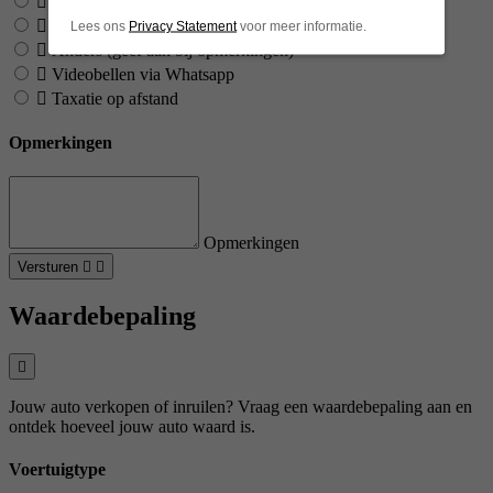
Online videogesprek
Online videogesprek via Google Meet
Lees ons
Privacy Statement
voor meer informatie.
Anders (geef aan bij opmerkingen)
Videobellen via Whatsapp
Taxatie op afstand
Opmerkingen
Opmerkingen
Versturen
Waardebepaling
Jouw auto verkopen of inruilen? Vraag een waardebepaling aan en
ontdek hoeveel jouw auto waard is.
Voertuigtype