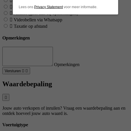
Online videogesprek
Online videogesprek via Google Meet
Lees ons
Privacy Statement
voor meer informatie.
Anders (geef aan bij opmerkingen)
Videobellen via Whatsapp
Taxatie op afstand
Opmerkingen
Opmerkingen
Versturen
Waardebepaling
Jouw auto verkopen of inruilen? Vraag een waardebepaling aan en
ontdek hoeveel jouw auto waard is.
Voertuigtype