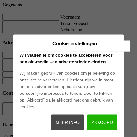
Gegevens
Voornaam
Tussenvoegsel
Achternaam
Adres
Cookie-instellingen
Straatnaam
Wij vragen je om cookies te accepteren voor
Huisnummer
sociale-media –en advertentiedoeleinden.
Toevoeging
Wij maken gebruik van cookies om je beleving op
Postcode
onze site te verbeteren. Hierdoor zijn we in staat
Plaats
om o.a. advertenties op basis van jouw
Contact
persoonlijke interesses te tonen. Door te klikken
op "Akkoord" ga je akkoord met ons gebruik van
E-mailadres
cookies.
Telefoonnummer
MEER INFO
AKKOORD
Ik heb interesse in