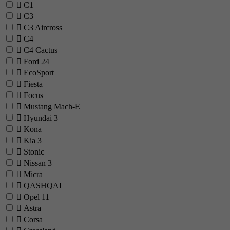
C1
C3
C3 Aircross
C4
C4 Cactus
Ford
24
EcoSport
Fiesta
Focus
Mustang Mach-E
Hyundai
3
Kona
Kia
3
Stonic
Nissan
3
Micra
QASHQAI
Opel
11
Astra
Corsa