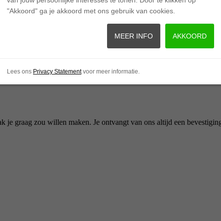
"Akkoord" ga je akkoord met ons gebruik van cookies.
MEER INFO
AKKOORD
le Stoelverw
.
Lees ons
Privacy Statement
voor meer informatie.
ak je graag zou willen maken. Je ontvangt van ons altijd een bevestiging