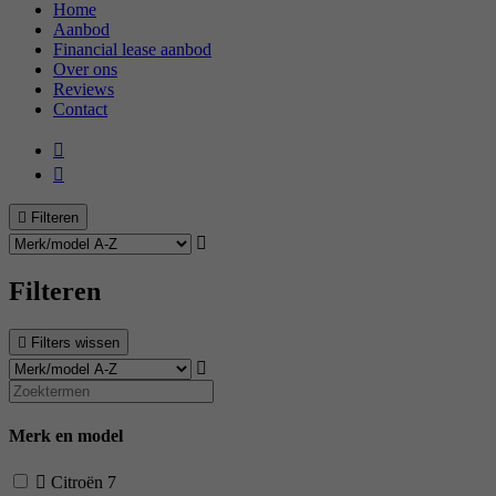
Home
Aanbod
Financial lease aanbod
Over ons
Reviews
Contact
Filteren
Filteren
Filters wissen
Merk en model
Citroën
7