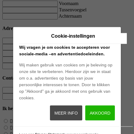
Voornaam
Tussenvoegsel
Achternaam
Adres
Cookie-instellingen
Straatnaam
Huisnummer
Wij vragen je om cookies te accepteren voor
Toevoeging
sociale-media –en advertentiedoeleinden.
Postcode
Wij maken gebruik van cookies om je beleving op
Plaats
onze site te verbeteren. Hierdoor zijn we in staat
Contact
om o.a. advertenties op basis van jouw
persoonlijke interesses te tonen. Door te klikken
E-mailadres
op "Akkoord" ga je akkoord met ons gebruik van
Telefoonnummer
cookies.
Ik heb interesse in
MEER INFO
AKKOORD
Online videogesprek
Online videogesprek via Google Meet