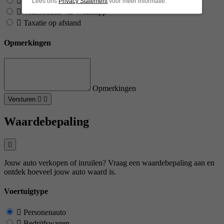
Anders (geef aan bij opmerkingen)
Lees ons
Privacy Statement
voor meer informatie.
Videobellen via Whatsapp
Taxatie op afstand
Opmerkingen
Opmerkingen
Versturen
Waardebepaling
Jouw auto verkopen of inruilen? Vraag een waardebepaling aan en
ontdek hoeveel jouw auto waard is.
Voertuigtype
Personenauto
Bedrijfswagen