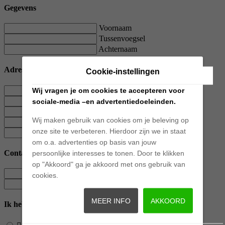
Gegevens
Voornaam
Tussenvoegsel
Achternaam
Adres
Cookie-instellingen
Straatnaam
Wij vragen je om cookies te accepteren voor
Huisnummer
sociale-media –en advertentiedoeleinden.
Toevoeging
Wij maken gebruik van cookies om je beleving op
Postcode
onze site te verbeteren. Hierdoor zijn we in staat
Plaats
om o.a. advertenties op basis van jouw
Contact
persoonlijke interesses te tonen. Door te klikken
op "Akkoord" ga je akkoord met ons gebruik van
E-mailadres
cookies.
Telefoonnummer
MEER INFO
AKKOORD
Ik heb interesse in