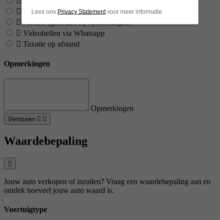
Online videogesprek
Online videogesprek via Google Meet
Lees ons
Privacy Statement
voor meer informatie.
Anders (geef aan bij opmerkingen)
Videobellen via Whatsapp
Taxatie op afstand
Opmerkingen
Opmerkingen
Versturen
Waardebepaling
Jouw auto verkopen of inruilen? Vraag een waardebepaling aan en
ontdek hoeveel jouw auto waard is.
Voertuigtype