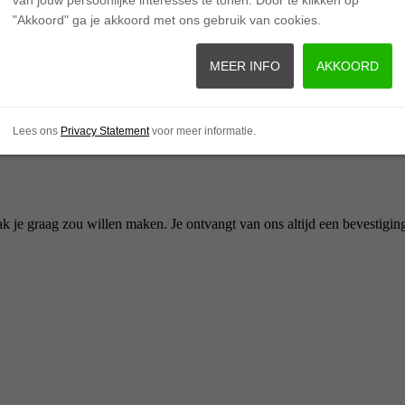
"Akkoord" ga je akkoord met ons gebruik van cookies.
MEER INFO
AKKOORD
 Camera
.
Lees ons
Privacy Statement
voor meer informatie.
ak je graag zou willen maken. Je ontvangt van ons altijd een bevestiging