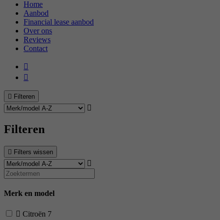
Home
Aanbod
Financial lease aanbod
Over ons
Reviews
Contact
Filteren
Filteren
Filters wissen
Merk en model
Citroën
7