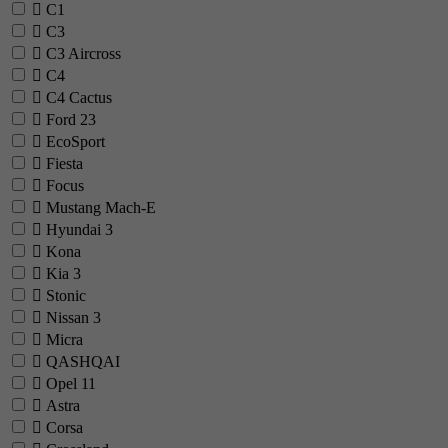
C1
C3
C3 Aircross
C4
C4 Cactus
Ford
23
EcoSport
Fiesta
Focus
Mustang Mach-E
Hyundai
3
Kona
Kia
3
Stonic
Nissan
3
Micra
QASHQAI
Opel
11
Astra
Corsa