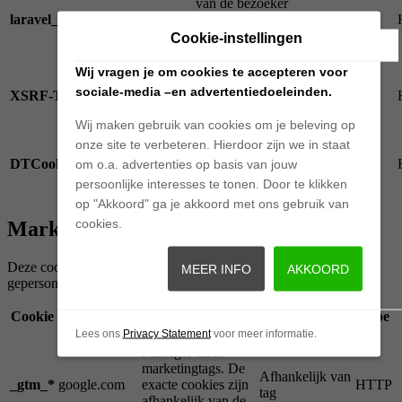
van de bezoeker
laravel_session
vhautos.nl
zodat de website
2 uur
correct
Cookie-instellingen
functioneert.
Beschermt de
Wij vragen je om cookies te accepteren voor
website tegen
sociale-media –en advertentiedoeleinden.
XSRF-TOKEN
vhautos.nl
2 uur
cross-site request
forgery aanvallen.
Wij maken gebruik van cookies om je beleving op
Slaat de
onze site te verbeteren. Hierdoor zijn we in staat
cookievoorkeuren
DTCookieConsent
vhautos.nl
1 jaar
om o.a. advertenties op basis van jouw
van de bezoeker
persoonlijke interesses te tonen. Door te klikken
op.
op "Akkoord" ga je akkoord met ons gebruik van
cookies.
Marketingcookies
Deze cookies worden gebruikt om bezoekers te volgen en
MEER INFO
AKKOORD
gepersonaliseerde advertenties te tonen.
Cookie
Aanbieder
Doel
Bewaartermijn
Type
Lees ons
Privacy Statement
voor meer informatie.
Google Tag
Manager laadt
marketingtags. De
Afhankelijk van
_gtm_*
google.com
exacte cookies zijn
HTTP
tag
afhankelijk van de