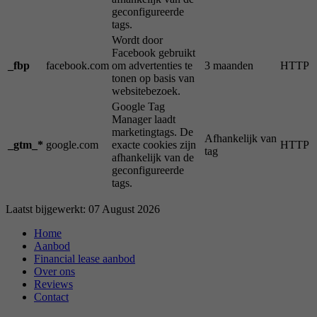
geconfigureerde
tags.
Wordt door
Facebook gebruikt
_fbp
facebook.com
om advertenties te
3 maanden
HTTP
tonen op basis van
websitebezoek.
Google Tag
Manager laadt
marketingtags. De
Afhankelijk van
_gtm_*
google.com
exacte cookies zijn
HTTP
tag
afhankelijk van de
geconfigureerde
tags.
Laatst bijgewerkt: 07 August 2026
Home
Aanbod
Financial lease aanbod
Over ons
Reviews
Contact