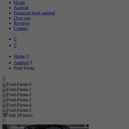
Home
Aanbod
Financial lease aanbod
Over ons
Reviews
Contact
Home
Aanbod
Ford Fiesta
Alle
28 foto's