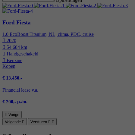
Opmerkingen
Ford Fiesta
1.0 EcoBoost Titanium, NL, clima, PDC, cruise
2020
54.684 km
Hand­geschakeld
Benzine
Kopen
€ 13.450,-
Financial lease v.a.
€ 200,- p./m.
Vorige
Volgende
Versturen