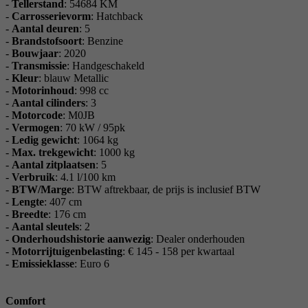
-
Tellerstand
: 54684 KM
-
Carrosserievorm
: Hatchback
-
Aantal deuren
: 5
-
Brandstofsoort
: Benzine
-
Bouwjaar
: 2020
-
Transmissie
: Handgeschakeld
-
Kleur
: blauw Metallic
-
Motorinhoud
: 998 cc
-
Aantal cilinders
: 3
-
Motorcode
: M0JB
-
Vermogen
: 70 kW / 95pk
-
Ledig gewicht
: 1064 kg
-
Max. trekgewicht
: 1000 kg
-
Aantal zitplaatsen
: 5
-
Verbruik
: 4.1 l/100 km
-
BTW/Marge
: BTW aftrekbaar, de prijs is inclusief BTW
-
Lengte
: 407 cm
-
Breedte
: 176 cm
-
Aantal sleutels
: 2
-
Onderhoudshistorie aanwezig
: Dealer onderhouden
-
Motorrijtuigenbelasting
: € 145 - 158 per kwartaal
-
Emissieklasse
: Euro 6
Comfort