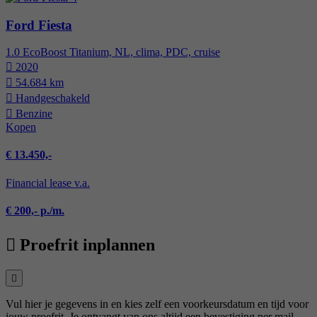
Ford Fiesta
1.0 EcoBoost Titanium, NL, clima, PDC, cruise
2020
54.684 km
Hand­geschakeld
Benzine
Kopen
€ 13.450,-
Financial lease v.a.
€ 200,- p./m.
Proefrit inplannen
Vul hier je gegevens in en kies zelf een voorkeursdatum en tijd voor
jouw proefrit. Je ontvangt van ons altijd een bevestiging per mail.