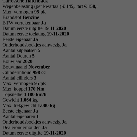
Carrosserie
Hatchback
Wegenbelasting (per kwartaal)
€ 145,- tot € 158,-
Max. vermogen
95 pk
Brandstof
Benzine
BTW verrekenbaar
Ja
Datum eerste uitgifte
19-11-2020
Datum eerste toelating
19-11-2020
Eerste eigenaar
Ja
Onderhoudsboekjes aanwezig
Ja
Aantal zitplaatsen
5
Aantal Deuren
5
Bouwjaar
2020
Bouwmaand
November
Cilinderinhoud
998 cc
Aantal cilinders
3
Max. vermogen
95 pk
Max. koppel
170 Nm
Topsnelheid
180 km/h
Gewicht
1.064 kg
Max. trekgewicht
1.000 kg
Eerste eigenaar
Ja
Aantal eigenaren
1
Onderhoudsboekjes aanwezig
Ja
Dealeronderhouden
Ja
Datum eerste uitgifte
19-11-2020