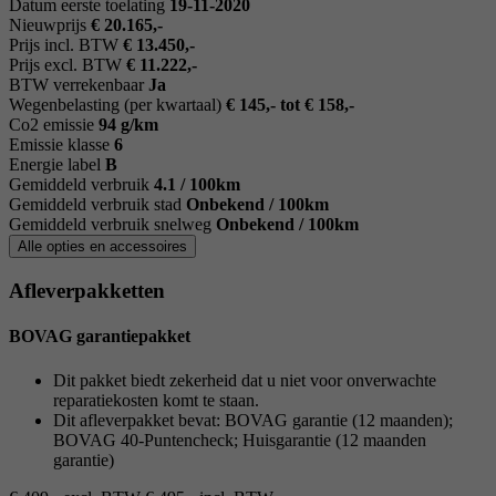
Datum eerste toelating
19-11-2020
Nieuwprijs
€ 20.165,-
Prijs incl. BTW
€ 13.450,-
Prijs excl. BTW
€ 11.222,-
BTW verrekenbaar
Ja
Wegenbelasting (per kwartaal)
€ 145,- tot € 158,-
Co2 emissie
94 g/km
Emissie klasse
6
Energie label
B
Gemiddeld verbruik
4.1 / 100km
Gemiddeld verbruik stad
Onbekend / 100km
Gemiddeld verbruik snelweg
Onbekend / 100km
Alle opties en accessoires
Afleverpakketten
BOVAG garantiepakket
Dit pakket biedt zekerheid dat u niet voor onverwachte
reparatiekosten komt te staan.
Dit afleverpakket bevat: BOVAG garantie (12 maanden);
BOVAG 40-Puntencheck; Huisgarantie (12 maanden
garantie)