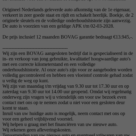
Origineel Nederlands geleverde auto afkomstig van de 1e eigenaar,
verkeert in zeer goede staat en rijdt en schakelt heerlijk. Boekje, de 2
originele sleutels en de volledige onderhoudshistorie zijn aanwezig.
De auto is voorzien van een geldige APK t/m 02-03-2028.
De prijs inclusief 12 maanden BOVAG garantie bedraagt €13.945,-.
-------------------------------------------
Wij zijn een BOVAG aangesloten bedrijf dat is gespecialiseerd in de
in- en verkoop van jong gebruikte, kwalitatief hoogwaardige auto's
met een correcte kilometerstand en een volledige
onderhoudshistorie. Al onze auto's zijn voor ze aangeboden worden
volledig gecontroleerd en hebben een vloeistof controle gehad zodat
u veilig de weg op kunt.
Wij zijn van maandag t/m vrijdag van 9.30 uur tot 17.30 uur en op
zaterdag van 9.30 uur tot 14.00 uur geopend. Omdat wij regelmatig
onderweg zijn vragen wij u vriendelijk om voor uw bezoek even
contact met ons op te nemen zodat u niet voor een gesloten deur
komt te staan.
Inruil van uw huidige auto is mogelijk, neem contact met ons op
voor een geheel vrijblijvend voorstel.
Wij helpen u graag met het financiëren van uw nieuwe auto.
Wij rekenen geen afleveringskosten.
Tenaamstellen van uw nieuwe auto en eventueel vrijwaren van uw