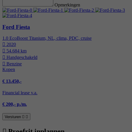
Opmerkingen
Ford Fiesta
1.0 EcoBoost Titanium, NL, clima, PDC, cruise
2020
54.684 km
Hand­geschakeld
Benzine
Kopen
€ 13.450,-
Financial lease v.a.
€ 200,- p./m.
Versturen
Proefrit inplannen