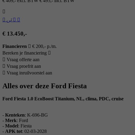
€ 409,- excl. BTW
€ 495,- incl. BTW
€ 13.450,-
Financieren
€ 200,- p./m.
Bereken je financiering
Vraag offerte aan
Vraag proefrit aan
Vraag inruilvoorstel aan
Alles over deze Ford Fiesta
Ford Fiesta 1.0 EcoBoost Titanium, NL, clima, PDC, cruise
-
Kenteken
: K-696-BG
-
Merk
: Ford
-
Model
: Fiesta
-
APK tot
: 02-03-2028