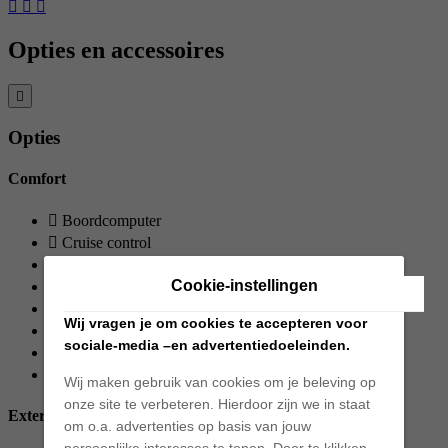
Opties en accessoires
Opties
Comfort
Boordcomputer
Cruise control
Regensensor
Cookie-instellingen
Airconditioning
Binnenspiegel aut. dimmend
Wij vragen je om cookies te accepteren voor
Elek. bedienbare ramen
sociale-media –en advertentiedoeleinden.
Elek. verstelbare spiegels
In hoogte verstelbaar stuur
Wij maken gebruik van cookies om je beleving op
onze site te verbeteren. Hierdoor zijn we in staat
Exterieur
om o.a. advertenties op basis van jouw
persoonlijke interesses te tonen. Door te klikken